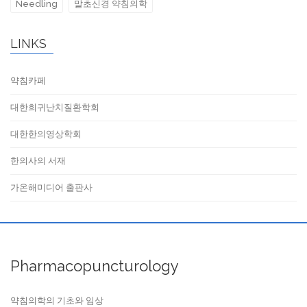
Needling
말초신경 약침의학
LINKS
약침카페
대한희귀난치질환학회
대한한의영상학회
한의사의 서재
가온해미디어 출판사
Pharmacopuncturology
약침의학의 기초와 임상