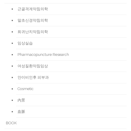
근골격계약침의학
말초신경약침의학
희귀난치약침의학
임상실습
Pharmacopuncture Research
여성질환약침임상
안이비인후 피부과
Cosmetic
內景
血脈
BOOK