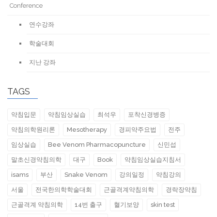
Conference
연수강좌
학술대회
지난 강좌
TAGS
약침입문
약침임상실습
최석우
포착신경병증
약침의학원리론
Mesotherapy
경피약주요법
전주
임상실습
Bee Venom Pharmacopuncture
신민섭
말초신경약침의학
대구
Book
약침임상실습지침서
isams
부산
Snake Venom
강의일정
약침강의
서울
전국한의학학술대회
근골격계약침의학
경락장약침
근골격계 약침의학
14번 출구
혈기보양
skin test