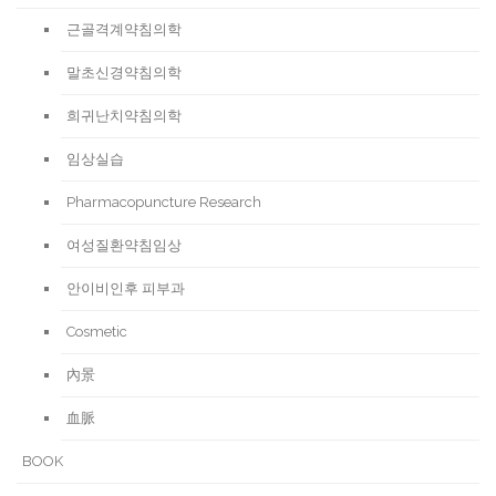
근골격계약침의학
말초신경약침의학
희귀난치약침의학
임상실습
Pharmacopuncture Research
여성질환약침임상
안이비인후 피부과
Cosmetic
內景
血脈
BOOK