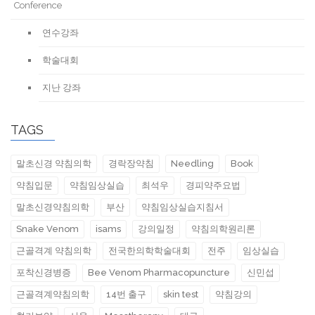
Conference
연수강좌
학술대회
지난 강좌
TAGS
말초신경 약침의학
경락장약침
Needling
Book
약침입문
약침임상실습
최석우
경피약주요법
말초신경약침의학
부산
약침임상실습지침서
Snake Venom
isams
강의일정
약침의학원리론
근골격계 약침의학
전국한의학학술대회
전주
임상실습
포착신경병증
Bee Venom Pharmacopuncture
신민섭
근골격계약침의학
14번 출구
skin test
약침강의