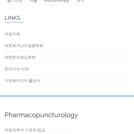
혈기보양
서울
Mesotherapy
대구
LINKS
약침카페
대한희귀난치질환학회
대한한의영상학회
한의사의 서재
가온해미디어 출판사
Pharmacopuncturology
약침의학의 기초와 임상