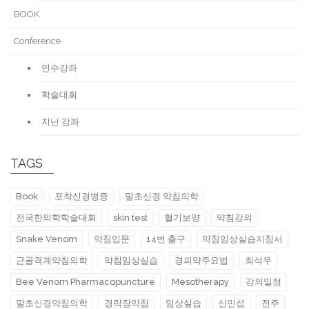
BOOK
Conference
연수강좌
학술대회
지난 강좌
TAGS
Book
포착신경병증
말초신경 약침의학
전국한의학학술대회
skin test
혈기보양
약침강의
Snake Venom
약침입문
14번 출구
약침임상실습지침서
근골격계약침의학
약침임상실습
경피약주요법
최석우
Bee Venom Pharmacopuncture
Mesotherapy
강의일정
말초신경약침의학
경락장약침
임상실습
신민섭
전주