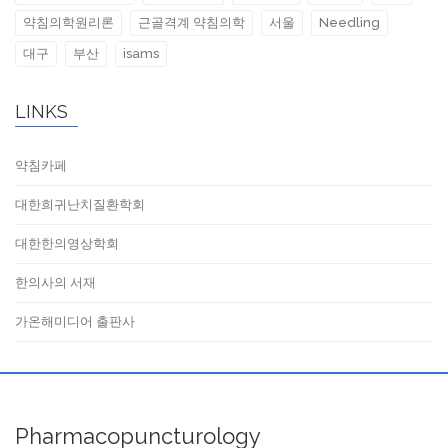
약침의학원리론
근골격계 약침의학
서울
Needling
대구
부산
isams
LINKS
약침카페
대한희귀난치질환학회
대한한의영상학회
한의사의 서재
가온해미디어 출판사
Pharmacopuncturology