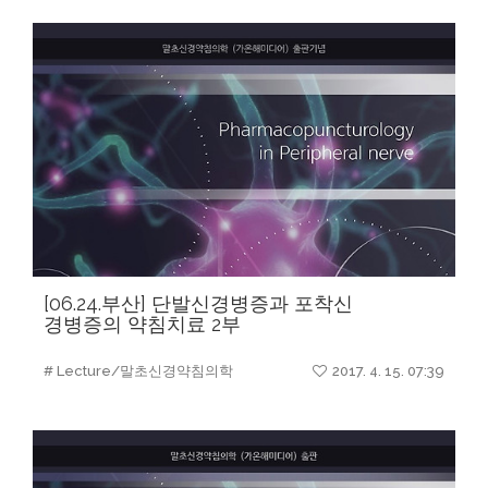
[06.24.부산] 단발신경병증과 포착신
경병증의 약침치료 2부
# Lecture/말초신경약침의학
2017. 4. 15. 07:39