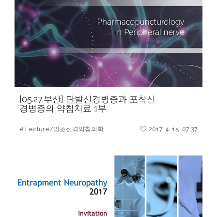
[05.27.부산] 단발신경병증과 포착신
경병증의 약침치료 1부
# Lecture/말초신경약침의학
2017. 4. 15. 07:37