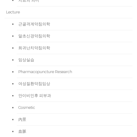
치료의 의미
Lecture
근골격계약침의학
말초신경약침의학
희귀난치약침의학
임상실습
Pharmacopuncture Research
여성질환약침임상
안이비인후 피부과
Cosmetic
內景
血脈