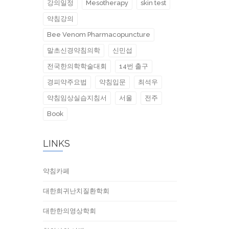
강의일정
Mesotherapy
skin test
약침강의
Bee Venom Pharmacopuncture
말초신경약침의학
신민섭
전국한의학학술대회
14번 출구
경피약주요법
약침입문
최석우
약침임상실습지침서
서울
전주
Book
LINKS
약침카페
대한희귀난치질환학회
대한한의영상학회