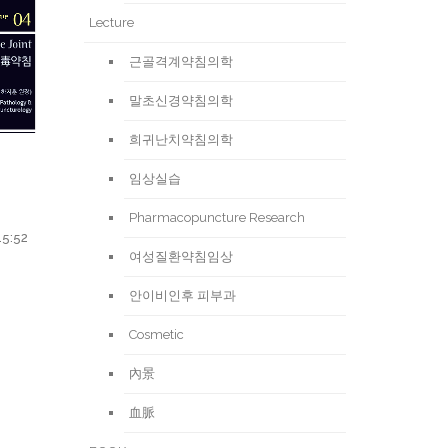
Lecture
근골격계약침의학
말초신경약침의학
희귀난치약침의학
임상실습
Pharmacopuncture Research
15:52
여성질환약침임상
안이비인후 피부과
Cosmetic
內景
血脈