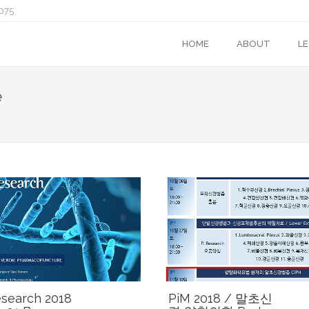
075
HOME
ABOUT
L
e
esearch 2018
PiM 2018 / 말초신