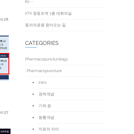
터⋯
KTX 영등포역 3층 대회의실
00:28
동의의료원 찾아오는 길
CATEGORIES
Pharmacopuncturology
Pharmacopuncture
Intro
경락개념
기와 윤
00:27
동통개념
치료의 의미