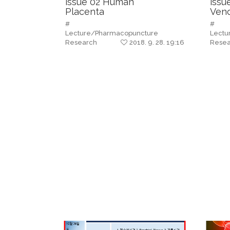
issue 02 Human
issu
Placenta
Ven
Pharmacopuncture
Pha
#
#
Lecture/Pharmacopuncture
Lectu
Research
2018. 9. 28. 19:16
Rese