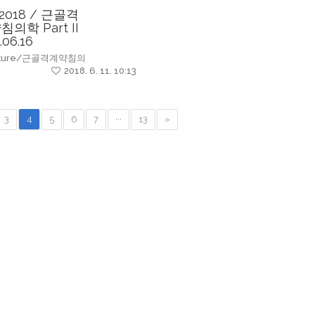
 2018 / 근골격
침의학 Part II
.06.16
cture/근골격계약침의
2018. 6. 11. 10:13
3
4
5
6
7
···
13
»