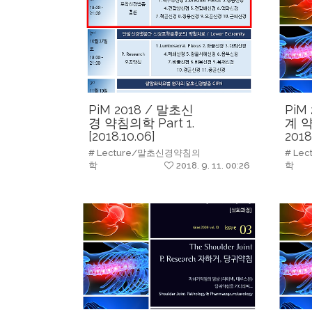
PiM 2018 / 말초신
PiM
경 약침의학 Part 1.
계 약
[2018.10.06]
2018
# Lecture/말초신경약침의
# Le
학
2018. 9. 11. 00:26
학