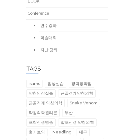
BOOK
Conference
연수강좌
학술대회
지난 강좌
TAGS
isams
임상실습
경락장약침
약침임상실습
근골격계약침의학
근골격계 약침의학
Snake Venom
약침의학원리론
부산
포착신경병증
말초신경 약침의학
혈기보양
Needling
대구